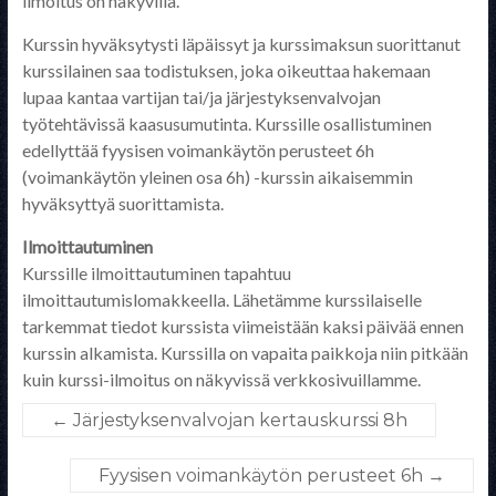
ilmoitus on näkyvillä.
Kurssin hyväksytysti läpäissyt ja kurssimaksun suorittanut
kurssilainen saa todistuksen, joka oikeuttaa hakemaan
lupaa kantaa vartijan tai/ja järjestyksenvalvojan
työtehtävissä kaasusumutinta. Kurssille osallistuminen
edellyttää fyysisen voimankäytön perusteet 6h
(voimankäytön yleinen osa 6h) -kurssin aikaisemmin
hyväksyttyä suorittamista.
Ilmoittautuminen
Kurssille ilmoittautuminen tapahtuu
ilmoittautumislomakkeella. Lähetämme kurssilaiselle
tarkemmat tiedot kurssista viimeistään kaksi päivää ennen
kurssin alkamista. Kurssilla on vapaita paikkoja niin pitkään
kuin kurssi-ilmoitus on näkyvissä verkkosivuillamme.
←
Järjestyksenvalvojan kertauskurssi 8h
Fyysisen voimankäytön perusteet 6h
→