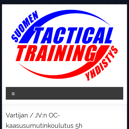
Skip
to
content
Tactical
Valikko
Training
Vartijan / JV:n OC-
kaasusumutinkoulutus 5h