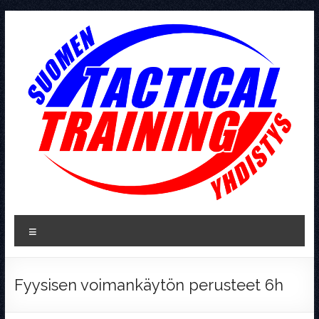
Skip
to
content
Tactical
Valikko
Training
Fyysisen voimankäytön perusteet 6h