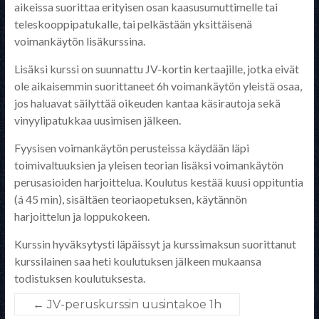
aikeissa suorittaa erityisen osan kaasusumuttimelle tai
teleskooppipatukalle, tai pelkästään yksittäisenä
voimankäytön lisäkurssina.
Lisäksi kurssi on suunnattu JV-kortin kertaajille, jotka eivät
ole aikaisemmin suorittaneet 6h voimankäytön yleistä osaa,
jos haluavat säilyttää oikeuden kantaa käsirautoja sekä
vinyylipatukkaa uusimisen jälkeen.
Fyysisen voimankäytön perusteissa käydään läpi
toimivaltuuksien ja yleisen teorian lisäksi voimankäytön
perusasioiden harjoittelua. Koulutus kestää kuusi oppituntia
(á 45 min), sisältäen teoriaopetuksen, käytännön
harjoittelun ja loppukokeen.
Kurssin hyväksytysti läpäissyt ja kurssimaksun suorittanut
kurssilainen saa heti koulutuksen jälkeen mukaansa
todistuksen koulutuksesta.
←
JV-peruskurssin uusintakoe 1h