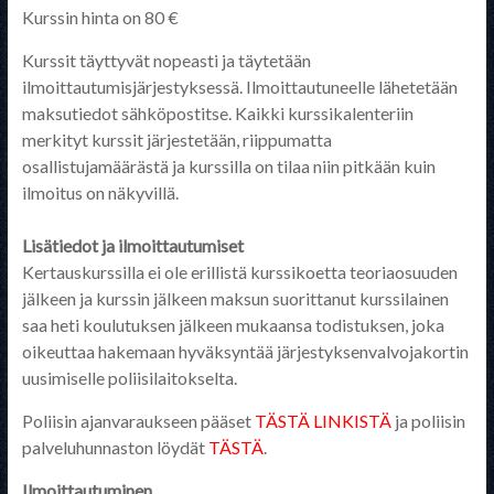
Kurssin hinta on 80 €
Kurssit täyttyvät nopeasti ja täytetään
ilmoittautumisjärjestyksessä. Ilmoittautuneelle lähetetään
maksutiedot sähköpostitse. Kaikki kurssikalenteriin
merkityt kurssit järjestetään, riippumatta
osallistujamäärästä ja kurssilla on tilaa niin pitkään kuin
ilmoitus on näkyvillä.
Lisätiedot ja ilmoittautumiset
Kertauskurssilla ei ole erillistä kurssikoetta teoriaosuuden
jälkeen ja kurssin jälkeen maksun suorittanut kurssilainen
saa heti koulutuksen jälkeen mukaansa todistuksen, joka
oikeuttaa hakemaan hyväksyntää järjestyksenvalvojakortin
uusimiselle poliisilaitokselta.
Poliisin ajanvaraukseen pääset
TÄSTÄ LINKISTÄ
ja poliisin
palveluhunnaston löydät
TÄSTÄ
.
Ilmoittautuminen