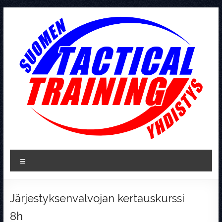
Skip
to
content
Tactical
Valikko
Training
Järjestyksenvalvojan kertauskurssi
8h