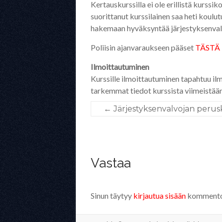
Kertauskurssilla ei ole erillistä kurssi
suorittanut kurssilainen saa heti koul
hakemaan hyväksyntää järjestyksenvalvo
Poliisin ajanvaraukseen pääset
TÄSTÄ 
Ilmoittautuminen
Kurssille ilmoittautuminen tapahtuu i
tarkemmat tiedot kurssista viimeistään
←
Järjestyksenvalvojan perus
Vastaa
Sinun täytyy
kirjautua sisään
kommentoi