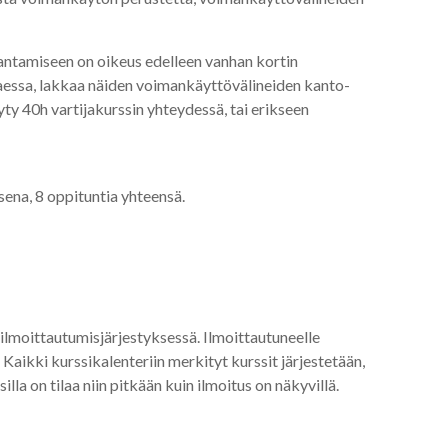
kantamiseen on oikeus edelleen vanhan kortin
aessa, lakkaa näiden voimankäyttövälineiden kanto-
äyty 40h vartijakurssin yhteydessä, tai erikseen
sena, 8 oppituntia yhteensä.
 ilmoittautumisjärjestyksessä. Ilmoittautuneelle
aikki kurssikalenteriin merkityt kurssit järjestetään,
lla on tilaa niin pitkään kuin ilmoitus on näkyvillä.