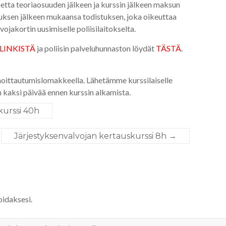
koetta teoriaosuuden jälkeen ja kurssin jälkeen maksun
utuksen jälkeen mukaansa todistuksen, joka oikeuttaa
jakortin uusimiselle poliisilaitokselta.
LINKISTÄ
ja poliisin palveluhunnaston löydät
TÄSTÄ
.
lmoittautumislomakkeella. Lähetämme kurssilaiselle
 kaksi päivää ennen kurssin alkamista.
kurssi 40h
Järjestyksenvalvojan kertauskurssi 8h
→
daksesi.