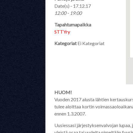
Date(s) - 17.12.17
12:00 - 19:00
Tapahtumapaikka
STTYry
Kategoriat
Ei Kategoriat
HUOM!
Vuoden 2017 alusta lähtien kertauskurss
tulee aloittaa kortin voimassaoloaikana 
ennen 1.3.2007.
Uusiessasi järjestyksenvalvojan lupaa, 
yleistä osaa tai uudelta nimeltään fyy