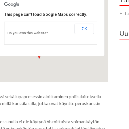
Tul
Ei 
This page can't load Google Maps correctly.
OK
STTYry
Uut
Do you own this website?
Pulttitie 16 - Helsinki
Tapahtumat
i sekä lupaprosessin aloittaminen poliisilaitoksella
niillä kurssilaisilla, jotka ovat käyntte peruskurssin
jos sinulla ei ole käytynä 6h mittaista voimankäytön
sistä voimankäytön perustetta, voimankäyttövälineiden