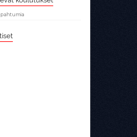
evat koulutukset
tapahtumia
iset