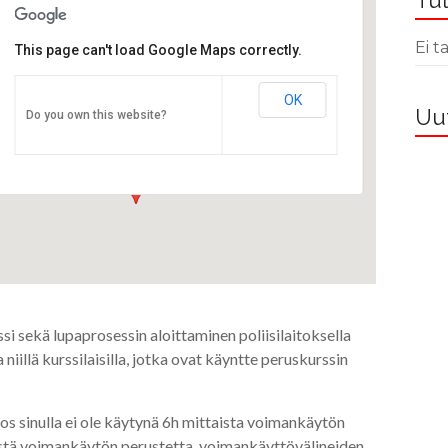
Tul
Ei 
This page can't load Google Maps correctly.
OK
STTYry
Uut
Do you own this website?
Pulttitie 16 - Helsinki
Tapahtumat
i sekä lupaprosessin aloittaminen poliisilaitoksella
niillä kurssilaisilla, jotka ovat käyntte peruskurssin
jos sinulla ei ole käytynä 6h mittaista voimankäytön
sistä voimankäytön perustetta, voimankäyttövälineiden