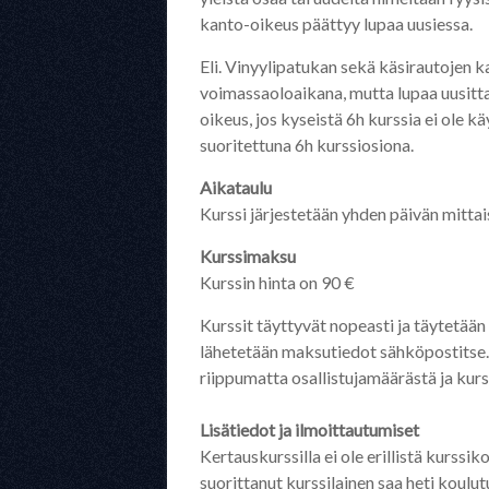
kanto-oikeus päättyy lupaa uusiessa.
Eli. Vinyylipatukan sekä käsirautojen 
voimassaoloaikana, mutta lupaa uusitt
oikeus, jos kyseistä 6h kurssia ei ole k
suoritettuna 6h kurssiosiona.
Aikataulu
Kurssi järjestetään yhden päivän mittai
Kurssimaksu
Kurssin hinta on 90 €
Kurssit täyttyvät nopeasti ja täytetään
lähetetään maksutiedot sähköpostitse. K
riippumatta osallistujamäärästä ja kurssi
Lisätiedot ja ilmoittautumiset
Kertauskurssilla ei ole erillistä kurssi
suorittanut kurssilainen saa heti koul