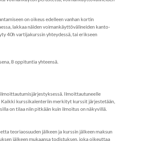
kantamiseen on oikeus edelleen vanhan kortin
aessa, lakkaa näiden voimankäyttövälineiden kanto-
äyty 40h vartijakurssin yhteydessä, tai erikseen
sena, 8 oppituntia yhteensä.
 ilmoittautumisjärjestyksessä. Ilmoittautuneelle
aikki kurssikalenteriin merkityt kurssit järjestetään,
lla on tilaa niin pitkään kuin ilmoitus on näkyvillä.
koetta teoriaosuuden jälkeen ja kurssin jälkeen maksun
utuksen jälkeen mukaansa todistuksen, joka oikeuttaa