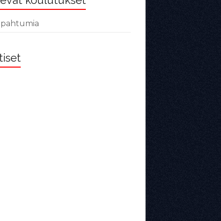
evat koulutukset
tapahtumia
iset