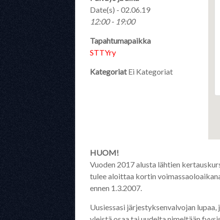
Date(s) - 02.06.19
12:00 - 19:00
Tapahtumapaikka
STTYry
Kategoriat
Ei Kategoriat
HUOM!
Vuoden 2017 alusta lähtien kertauskurss
tulee aloittaa kortin voimassaoloaikana 
ennen 1.3.2007.
Uusiessasi järjestyksenvalvojan lupaa, 
yleistä osaa tai uudelta nimeltään fyy