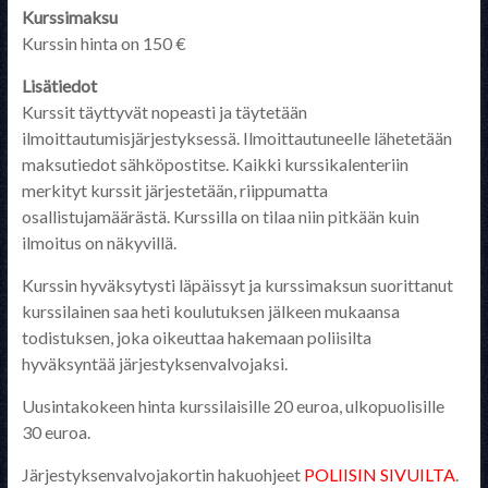
Kurssimaksu
Kurssin hinta on 150 €
Lisätiedot
Kurssit täyttyvät nopeasti ja täytetään
ilmoittautumisjärjestyksessä. Ilmoittautuneelle lähetetään
maksutiedot sähköpostitse. Kaikki kurssikalenteriin
merkityt kurssit järjestetään, riippumatta
osallistujamäärästä. Kurssilla on tilaa niin pitkään kuin
ilmoitus on näkyvillä.
Kurssin hyväksytysti läpäissyt ja kurssimaksun suorittanut
kurssilainen saa heti koulutuksen jälkeen mukaansa
todistuksen, joka oikeuttaa hakemaan poliisilta
hyväksyntää järjestyksenvalvojaksi.
Uusintakokeen hinta kurssilaisille 20 euroa, ulkopuolisille
30 euroa.
Järjestyksenvalvojakortin hakuohjeet
POLIISIN SIVUILTA
.