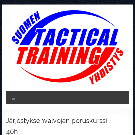
Skip
to
content
Tactical
Valikko
Training
Järjestyksenvalvojan peruskurssi
40h