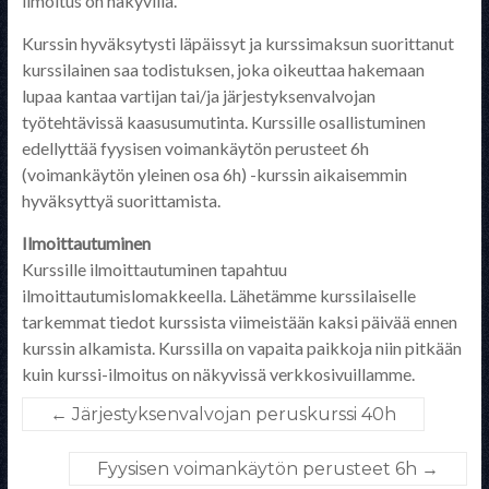
ilmoitus on näkyvillä.
Kurssin hyväksytysti läpäissyt ja kurssimaksun suorittanut
kurssilainen saa todistuksen, joka oikeuttaa hakemaan
lupaa kantaa vartijan tai/ja järjestyksenvalvojan
työtehtävissä kaasusumutinta. Kurssille osallistuminen
edellyttää fyysisen voimankäytön perusteet 6h
(voimankäytön yleinen osa 6h) -kurssin aikaisemmin
hyväksyttyä suorittamista.
Ilmoittautuminen
Kurssille ilmoittautuminen tapahtuu
ilmoittautumislomakkeella. Lähetämme kurssilaiselle
tarkemmat tiedot kurssista viimeistään kaksi päivää ennen
kurssin alkamista. Kurssilla on vapaita paikkoja niin pitkään
kuin kurssi-ilmoitus on näkyvissä verkkosivuillamme.
←
Järjestyksenvalvojan peruskurssi 40h
Fyysisen voimankäytön perusteet 6h
→