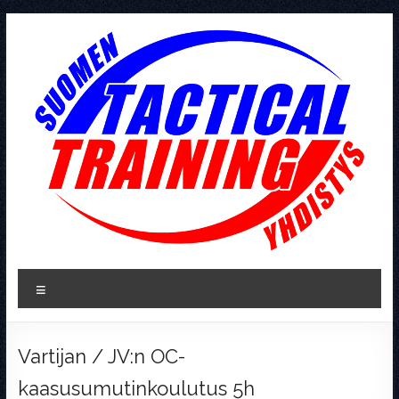
Skip
to
content
Tactical
Valikko
Training
Vartijan / JV:n OC-
kaasusumutinkoulutus 5h