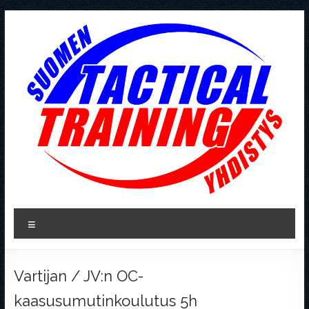
Skip
to
content
Tactical
Valikko
Training
Vartijan / JV:n OC-
kaasusumutinkoulutus 5h