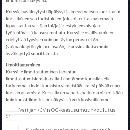
ilmoitus on näkyvillä.
Kurssin hyväksytysti läpäissyt ja kurssimaksun suorittanut
kurssilainen saa todistuksen, joka oikeuttaa hakemaan
lupaa kantaa vartijan tai/ja järjestyksenvalvojan
työtehtävissä kaasusumutinta. Kurssille osallistuminen
edellyttää fyysisen voimankäytön perusteet 6h
(voimankäytön yleinen osa 6h) -kurssin aikaisemmin
hyväksyttyä suorittamista.
Ilmoittautuminen
Kurssille ilmoittautuminen tapahtuu
ilmoittautumislomakkeella. Lähetämme kurssilaiselle
tarkemmat tiedot kurssista viimeistään kaksi päivää ennen
kurssin alkamista. Kurssilla on vapaita paikkoja niin pitkään
kuin kurssi-ilmoitus on näkyvissä verkkosivuillamme.
←
Vartijan / JV:n OC-kaasusumutinkoulutus
5h