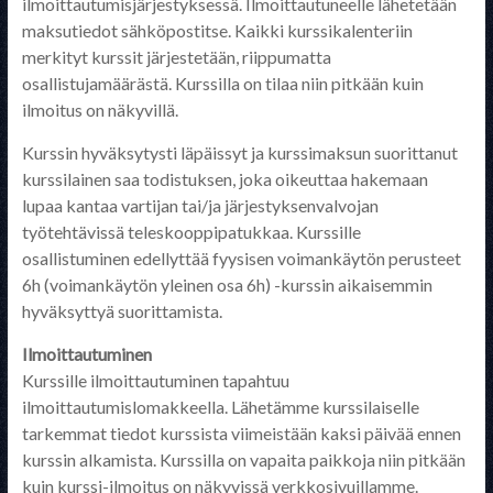
ilmoittautumisjärjestyksessä. Ilmoittautuneelle lähetetään
maksutiedot sähköpostitse. Kaikki kurssikalenteriin
merkityt kurssit järjestetään, riippumatta
osallistujamäärästä. Kurssilla on tilaa niin pitkään kuin
ilmoitus on näkyvillä.
Kurssin hyväksytysti läpäissyt ja kurssimaksun suorittanut
kurssilainen saa todistuksen, joka oikeuttaa hakemaan
lupaa kantaa vartijan tai/ja järjestyksenvalvojan
työtehtävissä teleskooppipatukkaa. Kurssille
osallistuminen edellyttää fyysisen voimankäytön perusteet
6h (voimankäytön yleinen osa 6h) -kurssin aikaisemmin
hyväksyttyä suorittamista.
Ilmoittautuminen
Kurssille ilmoittautuminen tapahtuu
ilmoittautumislomakkeella. Lähetämme kurssilaiselle
tarkemmat tiedot kurssista viimeistään kaksi päivää ennen
kurssin alkamista. Kurssilla on vapaita paikkoja niin pitkään
kuin kurssi-ilmoitus on näkyvissä verkkosivuillamme.