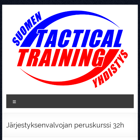
Skip
to
content
Tactical
Valikko
Training
Järjestyksenvalvojan peruskurssi 32h