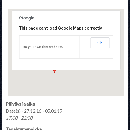
This page can't load Google Maps correctly.
OK
Suomen Tactical Training Yhdistys ry
Do you own this website?
Tulppatie 14 - Helsinki
Tapahtumat
Päiväys ja aika
Date(s) - 27.12.16 - 05.01.17
17:00 - 22:00
Tapahtumapaikka