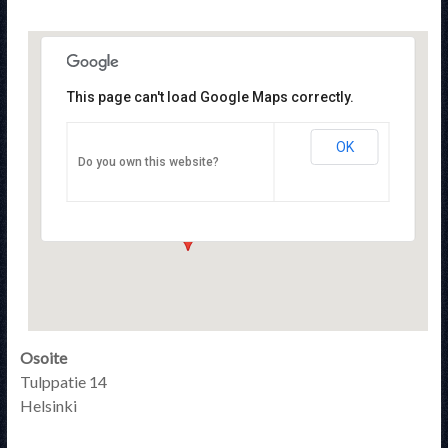
This page can't load Google Maps correctly.
OK
Suomen Tactical Training Yhdistys ry
Do you own this website?
Tulppatie 14 - Helsinki
Tapahtumat
Osoite
Tulppatie 14
Helsinki