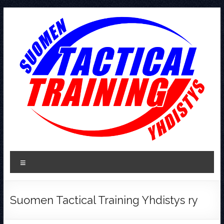
Skip
to
content
Tactical
Valikko
Training
Suomen Tactical Training Yhdistys ry