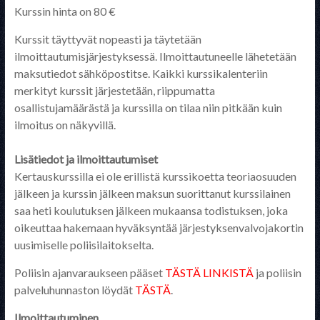
Kurssin hinta on 80 €
Kurssit täyttyvät nopeasti ja täytetään
ilmoittautumisjärjestyksessä. Ilmoittautuneelle lähetetään
maksutiedot sähköpostitse. Kaikki kurssikalenteriin
merkityt kurssit järjestetään, riippumatta
osallistujamäärästä ja kurssilla on tilaa niin pitkään kuin
ilmoitus on näkyvillä.
Lisätiedot ja ilmoittautumiset
Kertauskurssilla ei ole erillistä kurssikoetta teoriaosuuden
jälkeen ja kurssin jälkeen maksun suorittanut kurssilainen
saa heti koulutuksen jälkeen mukaansa todistuksen, joka
oikeuttaa hakemaan hyväksyntää järjestyksenvalvojakortin
uusimiselle poliisilaitokselta.
Poliisin ajanvaraukseen pääset
TÄSTÄ LINKISTÄ
ja poliisin
palveluhunnaston löydät
TÄSTÄ
.
Ilmoittautuminen