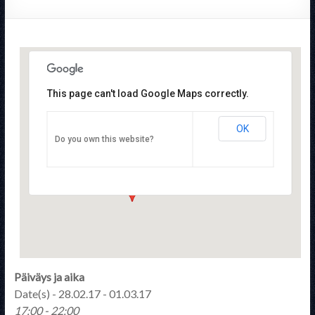
This page can't load Google Maps correctly.
OK
Suomen Tactical Training Yhdistys ry
Do you own this website?
Tulppatie 14 - Helsinki
Tapahtumat
Päiväys ja aika
Date(s) - 28.02.17 - 01.03.17
17:00 - 22:00