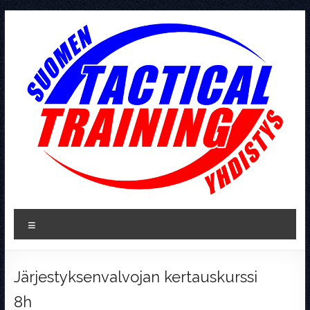
Skip
to
content
Tactical
Valikko
Training
Järjestyksenvalvojan kertauskurssi
8h