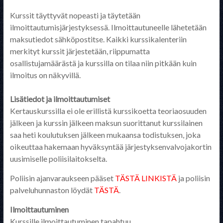
Kurssit täyttyvät nopeasti ja täytetään
ilmoittautumisjärjestyksessä. Ilmoittautuneelle lähetetään
maksutiedot sähköpostitse. Kaikki kurssikalenteriin
merkityt kurssit järjestetään, riippumatta
osallistujamäärästä ja kurssilla on tilaa niin pitkään kuin
ilmoitus on näkyvillä.
Lisätiedot ja ilmoittautumiset
Kertauskurssilla ei ole erillistä kurssikoetta teoriaosuuden
jälkeen ja kurssin jälkeen maksun suorittanut kurssilainen
saa heti koulutuksen jälkeen mukaansa todistuksen, joka
oikeuttaa hakemaan hyväksyntää järjestyksenvalvojakortin
uusimiselle poliisilaitokselta.
Poliisin ajanvaraukseen pääset
TÄSTÄ LINKISTÄ
ja poliisin
palveluhunnaston löydät
TÄSTÄ
.
Ilmoittautuminen
Kurssille ilmoittautuminen tapahtuu