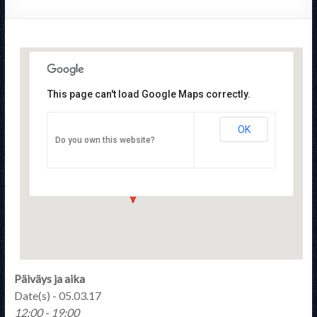
This page can't load Google Maps correctly.
OK
Suomen Tactical Training Yhdistys ry
Do you own this website?
Tulppatie 14 - Helsinki
Tapahtumat
Päiväys ja aika
Date(s) - 05.03.17
12:00 - 19:00