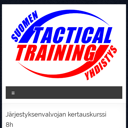
Skip
to
content
Tactical
Valikko
Training
Järjestyksenvalvojan kertauskurssi
8h